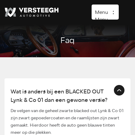
Menu
Menu
Faq
Home
Aanbod
Lease aanbod
Diensten
Lynk & Co
Wat is anders bij een BLACKED OUT
Over ons
Lynk & Co 01 dan een gewone versie?
Verkocht
De velgen van de geheel zwarte blacked out Lynk & Co 01
Contact
zijn zwart gepoedercoaten en de raamlijsten zijn zwart
gemaakt. Hierdoor heeft de auto geen blauwe tinten
meer op die plekken.