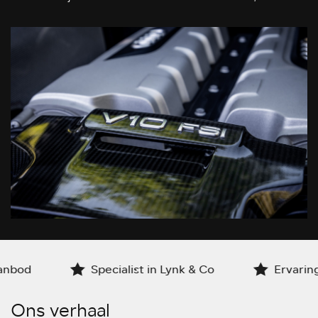
od
Specialist in Lynk & Co
Ervaring si
Ons verhaal