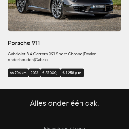
Porsche 911
Cabriolet 3.4 Carrera 991 Sport Chrono|Dealer
onderhouden|Cabrio
66.704 km
2013
€ 87.000,-
€ 1.258 p.m.
Alles onder één dak.
Financieren / Lease