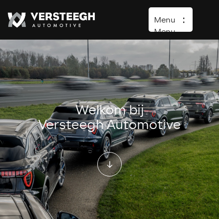
Menu
Menu
Home
Aanbod
Lease aanbod
Welkom bij
Diensten
Versteegh Automotive
Lynk & Co
Over ons
Verkocht
Contact