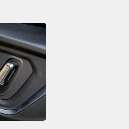
Deze auto is geb
in Zweden. Dit b
jarenlange expert
van dit voertuig
genieten van luxe
De Lynk & Co 01 i
maximale trekkra
voor als u een c
Kortom, de Lynk &
betrouwbare auto 
Lynk & Co focust 
zorgt ervoor dat 
functies in conne
waardoor uw rijer
ook veiliger word