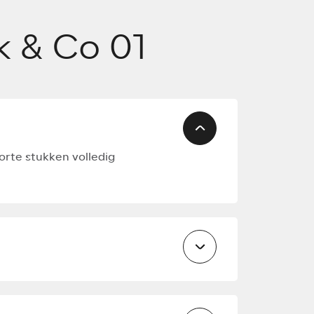
e functionaliteiten van een gezinsauto
atuurlijk de looks en stijl van een
k & Co 01
ijn verschijning op de Nederlandse wegen
en boegbeeld geworden.
oekomst maakt Lynk & Co in 2025 een
r een tweede model aan het Europese
 Een mijlpaal, aangezien het de eerste
auto van Lynk & Co zal zijn. De komst van
 Europa belooft wat…
korte stukken volledig
et het merk een grote stap vooruit in zijn
e automarkt te transformeren.
uto Lynk & Co gemaakt?
den geproduceerd in verschillende