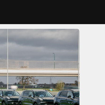
Home
Aanbod
Lease aanbod
Diensten
Lynk & Co
Over ons
Verkocht
Contact