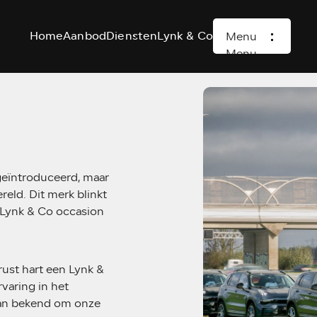
Home
Aanbod
Diensten
Lynk & Co
Menu
Menu
geïntroduceerd, maar
reld. Dit merk blinkt
 Lynk & Co occasion
ust hart een Lynk &
varing in het
aan bekend om onze