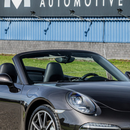
materialen. In de
gemaakt van onde
Elke Lynk & Co o
standaarden
Ook is de locatie va
voordeel. Gelegen aan
gemakkelijk bereikba
openingstijden en kl
gemakkelijk om langs