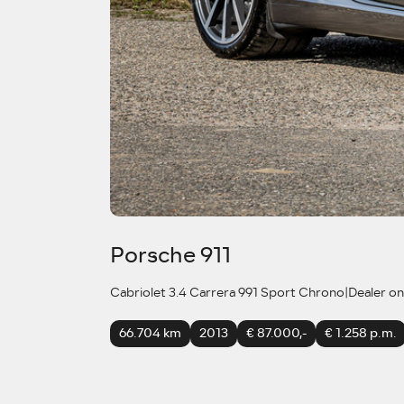
Porsche 911
Cabriolet 3.4 Carrera 991 Sport Chrono|Dealer 
66.704 km
2013
€ 87.000,-
€ 1.258 p.m.