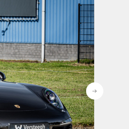
 stoelen bijvoorbeeld. De stoelen zijn
r andere gerecycled visdraad
ccasion voldoet aan de hoogste
n Versteegh Automotive een groot
 de A2 in Nieuwer ter Aa, zijn wij
ar vanuit heel Nederland. Onze ruime
antvriendelijke benadering maken het
 te komen en het aanbod te bekijken.