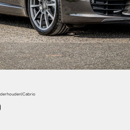
Wat is de prijs 
De prijs van een Lyn
de €24.000 tot €34.00
af van de uitvoering 
kilometer er al mee 
worden bij Versteegh
aangeboden en aanzien
De voordelige prijs v
in de aankoopprijs, m
Denk aan nieuwe en 
onderhouden|Cabrio
en een moderne, comf
maakt Lynk & Co auto'
Lynk & Co model