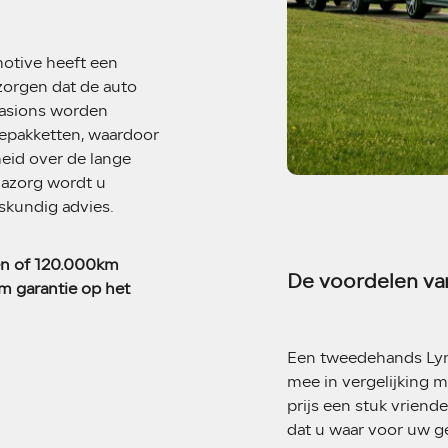
otive heeft een
zorgen dat de auto
casions worden
cepakketten, waardoor
eid over de lange
 nazorg wordt u
skundig advies.
en of 120.000km
De voordelen va
m garantie op het
Een tweedehands Lynk
mee in vergelijking m
prijs een stuk vriend
dat u waar voor uw gel