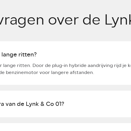
De auto combineert d
met de prestaties en n
vragen over de Lyn
premium merk. Met z
is de Lynk & Co 01 e
Met het oog op de t
belangrijke stap doo
aanbod toe te voegen.
 lange ritten?
volledig elektrische 
de Lynk & Co 08 naar
r lange ritten. Door de plug-in hybride aandrijving rijd je 
 de benzinemotor voor langere afstanden.
Met de Lynk & Co 08 z
missie om de Europes
Waar wordt de a
a van de Lynk & Co 01?
Lynk & Co auto's wor