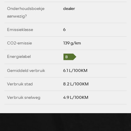
Onderhoudsboekje
dealer
aanwezig?
Emissieklasse
6
CO2-emissie
139 g/km
Energielabel
Gemiddeld verbruik
6.1 L/100KM
Verbruik stad
8.2 L/100KM
Verbruik snelweg
4.9 L/100KM