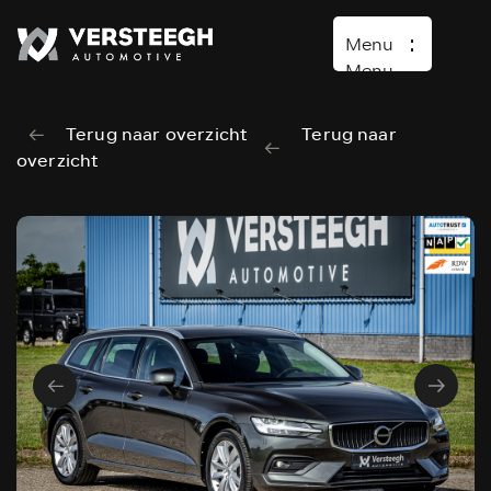
Menu
Menu
Terug naar overzicht
Terug naar
Home
overzicht
Aanbod
Lease aanbod
Diensten
Lynk & Co
Over ons
Verkocht
Contact