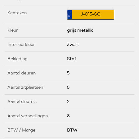
Kenteken
J-015-GG
Kleur
grijs metallic
Interieurkleur
Zwart
Bekleding
Stof
Aantal deuren
5
Aantal zitplaatsen
5
Aantal sleutels
2
Aantal versnellingen
8
BTW / Marge
BTW