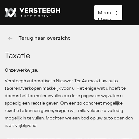
Menu
Menu
Terug naar overzicht
Home
Aanbod
Taxatie
Lease aanbod
Onze werkwijze.
Diensten
Versteegh automotive in Nieuwer Ter Aa maakt uw auto
Lynk & Co
taxeren/verkopen makkelijk voor u. Het enige wat u hoeft te
doen is het formulier invullen op deze pagina en wij zullen u
Over ons
spoedig een reactie geven. Om een zo concreet mogelijke
Verkocht
reactie te kunnen geven, vragen wij u alle velden zo volledig
mogelijk in te vullen. Mochten we een bod op uw auto doen dan
Contact
is dit vrijblijvend